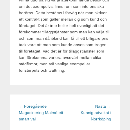
vill ha utförda vid varje återkommande besök och
om det exempelvis finns rum som inte ens ska
beröras. Detta bestäms i förväg när man skriver
ett kontrakt som gäller mellan dig som kund och
företaget. Det är inte heller helt ovanligt att det
förekommer tilläggstjänster som man kan välja till
och som man då ibland kan få till ett billigare pris
tack vare att man som kunde anses som trogen
till företaget. Vad det är för tilläggstjänster som
kan förekomma variera avsevärt mellan olika
städfirmor, men två vanliga exempel är
fönsterputs och tvättning.
Inläggsnavigering
Föregående
Nästa
← Föregående
Nästa →
inlägg:
inlägg:
Magasinering Malmö ett
Kunnig advokat i
smart val
Norrköping