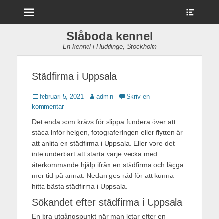
Meny
Visa
sidop
innehå
Slåboda kennel
i
En kennel i Huddinge, Stockholm
sidhu
Städfirma i Uppsala
Publicerad
Författare
februari 5, 2021
admin
Skriv en
den
kommentar
Det enda som krävs för slippa fundera över att
städa inför helgen, fotograferingen eller flytten är
att anlita en städfirma i Uppsala. Eller vore det
inte underbart att starta varje vecka med
återkommande hjälp ifrån en städfirma och lägga
mer tid på annat. Nedan ges råd för att kunna
hitta bästa städfirma i Uppsala.
Sökandet efter städfirma i Uppsala
En bra utgångspunkt när man letar efter en