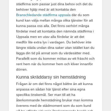
städfirma som passar just dina behov och det du
behöver hjälp med är att kontakta den
Branschledande städfirma uppsala
där du som
kund kan välja mellan många olika tjänster för att
kunna passa oss alla. Det finns oerhört många
fördelar med att kontakta den nämnda städfirma i
Uppsala men en utav alla fördelar är att det
medför lite extra lyx i vardagen. Du behöver inte
längre städa undan dina saker utan istället kan du
lägga din tid på annat som du värdesätter med.
Parallellt som du kommer mötas av ett fräscht och
rent hem när du kommer hem och kliver innanför
dörren.
Kunna skräddarsy sin hemstädning
Frågan är om det finns något bättre än att kunna
anpassa en sådan här tjänst efter sina egna
specifika önskemål. Ser man till att ha
återkommande hemstädning brukar man komma
överens med de städmoment som du som kund